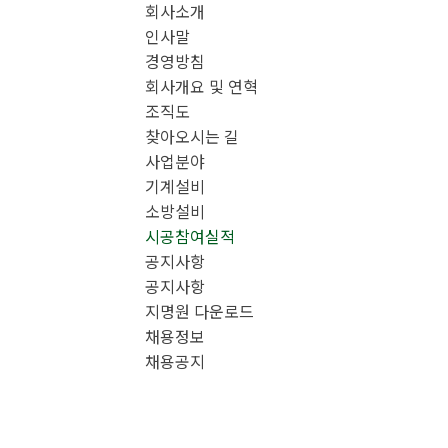
회사소개
메뉴 건너뛰기
인사말
경영방침
회사개요 및 연혁
조직도
찾아오시는 길
사업분야
기계설비
소방설비
시공참여실적
공지사항
공지사항
지명원 다운로드
채용정보
채용공지