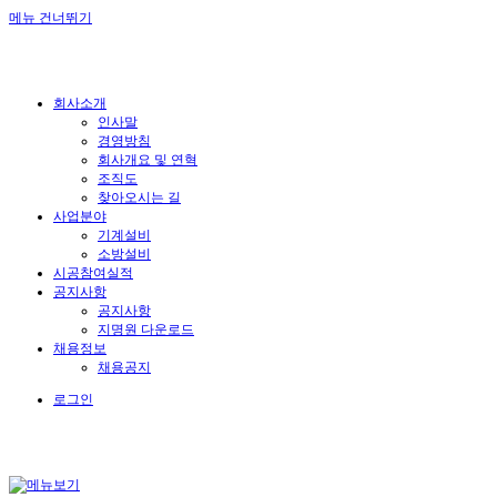
메뉴 건너뛰기
회사소개
인사말
경영방침
회사개요 및 연혁
조직도
찾아오시는 길
사업분야
기계설비
소방설비
시공참여실적
공지사항
공지사항
지명원 다운로드
채용정보
채용공지
로그인