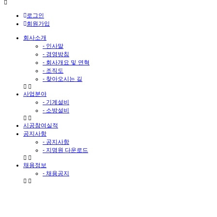
로그인
회원가입
회사소개
- 인사말
- 경영방침
- 회사개요 및 연혁
- 조직도
- 찾아오시는 길
사업분야
- 기계설비
- 소방설비
시공참여실적
공지사항
- 공지사항
- 지명원 다운로드
채용정보
- 채용공지