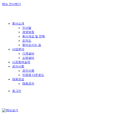
메뉴 건너뛰기
회사소개
인사말
경영방침
회사개요 및 연혁
조직도
찾아오시는 길
사업분야
기계설비
소방설비
시공참여실적
공지사항
공지사항
지명원 다운로드
채용정보
채용공지
로그인