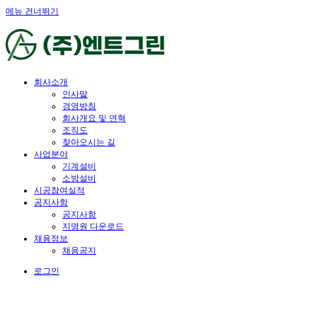
메뉴 건너뛰기
회사소개
인사말
경영방침
회사개요 및 연혁
조직도
찾아오시는 길
사업분야
기계설비
소방설비
시공참여실적
공지사항
공지사항
지명원 다운로드
채용정보
채용공지
로그인